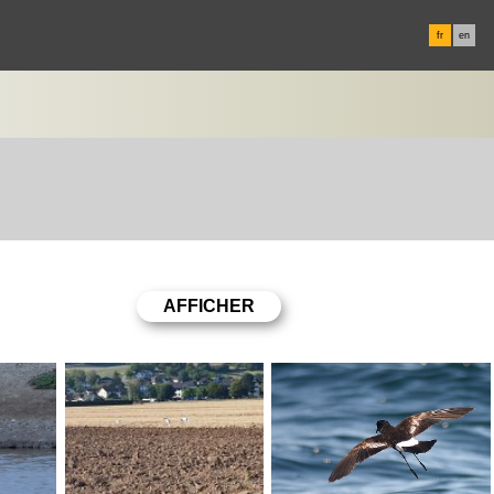
fr
en