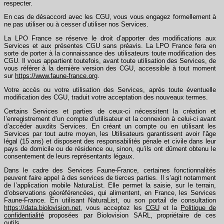
respecter.
En cas de désaccord avec les CGU, vous vous engagez formellement à
ne pas utiliser ou à cesser d’utiliser nos Services.
La LPO France se réserve le droit d’apporter des modifications aux
Services et aux présentes CGU sans préavis. La LPO France fera en
sorte de porter à la connaissance des utilisateurs toute modification des
CGU. Il vous appartient toutefois, avant toute utilisation des Services, de
vous référer à la dernière version des CGU, accessible à tout moment
sur
https://www.faune-france.org
.
Votre accès ou votre utilisation des Services, après toute éventuelle
modification des CGU, traduit votre acceptation des nouveaux termes.
Certains Services et parties de ceux-ci nécessitent la création et
l’enregistrement d’un compte d’utilisateur et la connexion à celui-ci avant
d’accéder auxdits Services. En créant un compte ou en utilisant les
Services par tout autre moyen, les Utilisateurs garantissent avoir l’âge
légal (15 ans) et disposent des responsabilités pénale et civile dans leur
pays de domicile ou de résidence ou, sinon, qu’ils ont dûment obtenu le
consentement de leurs représentants légaux.
Dans le cadre des Services Faune-France, certaines fonctionnalités
peuvent faire appel à des services de tierces parties. Il s’agit notamment
de l’application mobile NaturaList. Elle permet la saisie, sur le terrain,
d’observations géoréférencées, qui alimentent, en France, les Services
Faune-France. En utilisant NaturaList, ou son portail de consultation
https://data.biolovision.net
, vous acceptez les
CGU
et la
Politique de
confidentialité
proposées par Biolovision SARL, propriétaire de ces
outils
.