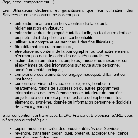
(âge, sexe, comportement...).
Les Utilisateurs déclarent et garantissent que leur utilisation des
Services et de leur contenu ne doivent pas :
enfreindre, ni amener un tiers à enfreindre la loi ou la
réglementation en vigueur ;
enfreindre le droit de propriété intellectuelle, ou tout autre droit de
propriété, droit de publicité ou confidentialité ;
utiliser leur compte et les services à des fins illégales ;
être diffamatoire ou calomnieux ;
être obscène, contenir de la pornographie, ou tout autre élément
n’entrant pas dans le cadre des activités naturalistes ;
inclure des informations incomplètes, fausses ou inexactes sur
elles-mêmes ou des informations sur toute autre personne,
société ou entité juridique ;
comprendre des éléments de langage inadéquat, diffamant ou
insultant ;
contenir des virus, chevaux de Troie, vers, bombes à
retardement, robots de suppression ou autres programmes
informatiques destinés à endommager, interférer de manière
préjudiciable ou à intercepter ou extraire subrepticement tout
élément du système, donnée ou information personnelle (logiciels
de
scraping
par ex).
Sauf convention contraire avec la LPO France et Biolovision SARL, vous
n’êtes pas autorisé(e) à :
copier, modifier ou créer des produits dérivés des Services ;
revendre, transférer, céder, louer, prêter ou accorder une licence
aux Services à des tiers ;