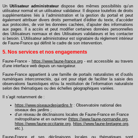
Un
Utilisateur administrateur
dispose des mêmes possibilités qu’un
utilisateur normal et un utilisateur validateur. Il dispose toutefois de droits
supplémentaires liés à l’administration et la gestion du portail et peut
également attribuer divers droits permettant d’éditer du texte, d’accéder
aux protocoles, de voir les données cachées, d’ajouter des informations
aux pages. Il a accès et peut modifier certaines données personnelles
des Utilisateurs normaux et des Utilisateurs validateurs et les contacter
si besoin. L’Utilisateur administrateur est signataire du règlement intérieur
de Faune-France qui définit le cadre de son intervention.
5. Nos services et nos engagements
Faune-France -
https://www.faune-france.org
- est accessible au travers
d’une interface web depuis un navigateur.
Faune-France appartient à une famille de portails naturalistes et d’outils
numériques interconnectés, qui ont pour objet de faciliter la saisie des
observations faunistiques et/ou la restitution de l’information naturaliste
selon des thématiques ou des échelles géographiques variées.
Il s’agit notamment de :
https://www.oiseauxdesjardins.fr
: Observatoire national des
oiseaux des jardins ;
d’un réseau de déclinaisons locales de Faune-France en France
métropolitaine et en outremer (
https://www.faune-normandie.org
,
https://www.faune-occitanie.org
,
https://www.faune-bretagne.org
,
etc.).
Faune-France et ses déclinaisons locales ou thématiques sont