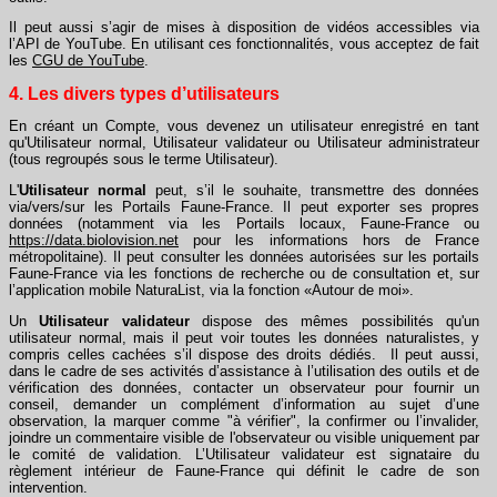
Il peut aussi s’agir de mises à disposition de vidéos accessibles via
l’API de YouTube. En utilisant ces fonctionnalités, vous acceptez de fait
les
CGU de YouTube
.
4. Les divers types d’utilisateurs
En créant un Compte, vous devenez un utilisateur enregistré en tant
qu'Utilisateur normal, Utilisateur validateur ou Utilisateur administrateur
(tous regroupés sous le terme Utilisateur).
L'
Utilisateur normal
peut, s’il le souhaite, transmettre des données
via/vers/sur les Portails Faune-France. Il peut exporter ses propres
données (notamment via les Portails locaux, Faune-France ou
https://data.biolovision.net
pour les informations hors de France
métropolitaine). Il peut consulter les données autorisées sur les portails
Faune-France via les fonctions de recherche ou de consultation et, sur
l’application mobile NaturaList, via la fonction «Autour de moi».
Un
Utilisateur validateur
dispose des mêmes possibilités qu'un
utilisateur normal, mais il peut voir toutes les données naturalistes, y
compris celles cachées s’il dispose des droits dédiés. Il peut aussi,
dans le cadre de ses activités d’assistance à l’utilisation des outils et de
vérification des données, contacter un observateur pour fournir un
conseil, demander un complément d’information au sujet d’une
observation, la marquer comme "à vérifier", la confirmer ou l’invalider,
joindre un commentaire visible de l'observateur ou visible uniquement par
le comité de validation. L’Utilisateur validateur est signataire du
règlement intérieur de Faune-France qui définit le cadre de son
intervention.