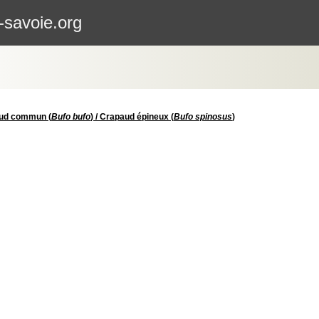
-savoie.org
paud commun (
Bufo bufo
) / Crapaud épineux (
Bufo spinosus
)