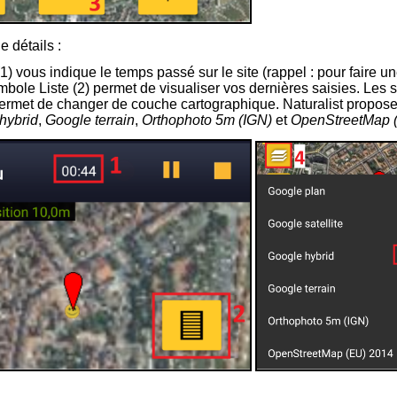
e détails :
1
) vous indique le temps passé sur le site (rappel : pour faire un
bole Liste (
2
) permet de visualiser vos dernières saisies. Les
permet de changer de couche cartographique. Naturalist propos
hybrid
,
Google terrain
,
Orthophoto 5m (IGN)
et
OpenStreetMap 