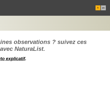
fr
en
aines observations ?
suivez ces
 avec NaturaList.
uto explicatif
.