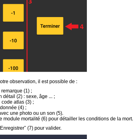
tre observation, il est possible de :
e remarque (
1
) ;
 détail (
2
) : sexe, âge ... ;
 code atlas (
3
) ;
 donnée (
4
) ;
avec une photo ou un son (
5
).
e module mortalité (
6
) pour détailler les conditions de la mort.
Enregistrer" (7) pour valider.