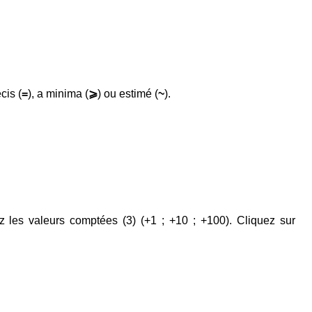
écis (
=
), a minima (
⩾
) ou estimé (
~
).
tez les valeurs comptées (
3
) (+1 ; +10 ; +100). Cliquez sur