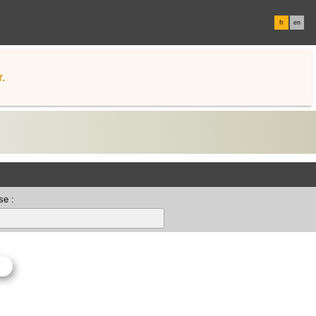
fr
en
.
se :