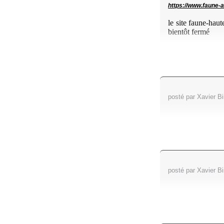
https://www.faune-a
le site faune-haut
bientôt fermé
posté par Xavier B
posté par Xavier B