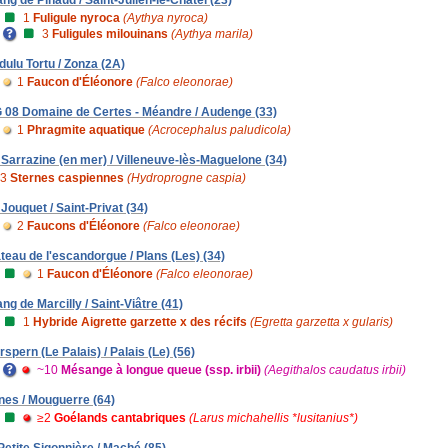
1
Fuligule nyroca
(Aythya nyroca)
3
Fuligules milouinans
(Aythya marila)
dulu Tortu / Zonza (2A)
1
Faucon d'Éléonore
(Falco eleonorae)
 08 Domaine de Certes - Méandre / Audenge (33)
1
Phragmite aquatique
(Acrocephalus paludicola)
 Sarrazine (en mer) / Villeneuve-lès-Maguelone (34)
3
Sternes caspiennes
(Hydroprogne caspia)
 Jouquet / Saint-Privat (34)
2
Faucons d'Éléonore
(Falco eleonorae)
ateau de l'escandorgue / Plans (Les) (34)
1
Faucon d'Éléonore
(Falco eleonorae)
ang de Marcilly / Saint-Viâtre (41)
1
Hybride Aigrette garzette x des récifs
(Egretta garzetta x gularis)
rspern (Le Palais) / Palais (Le) (56)
~10
Mésange à longue queue (ssp. irbii)
(Aegithalos caudatus irbii)
nes / Mouguerre (64)
≥2
Goélands cantabriques
(Larus michahellis *lusitanius*)