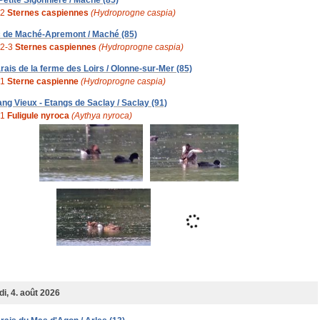
 Petite Sigonnière / Maché (85)
2
Sternes caspiennes
(Hydroprogne caspia)
c de Maché-Apremont / Maché (85)
2-3
Sternes caspiennes
(Hydroprogne caspia)
rais de la ferme des Loirs / Olonne-sur-Mer (85)
1
Sterne caspienne
(Hydroprogne caspia)
ang Vieux - Etangs de Saclay / Saclay (91)
1
Fuligule nyroca
(Aythya nyroca)
i, 4. août 2026