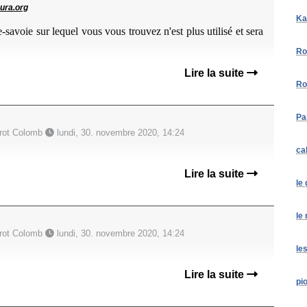
ura.org
Ka
e-savoie sur lequel vous vous trouvez n'est plus utilisé et sera
Ro
Lire la suite
Ro
Pa
irot Colomb
lundi, 30. novembre 2020, 14:24
ca
Lire la suite
le
le
irot Colomb
lundi, 30. novembre 2020, 14:24
le
Lire la suite
pi