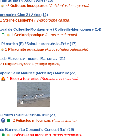
rais du Mas d'Agon / Arles (13)
≥2
Guifettes leucoptères
(Chlidonias leucopterus)
arantaine Clos 2 / Arles (13)
1
Sterne caspienne
(Hydroprogne caspia)
ttoral de Colleville-Montgomery / Colleville-Montgomery (14)
1
Goéland pontique
(Larus cachinnans)
s Pénardes (E) / Saint-Laurent-de-la-Prée (17)
1
Phragmite aquatique
(Acrocephalus paludicola)
c de Marcenay - ouest / Marcenay (21)
2
Fuligules nyrocas
(Aythya nyroca)
apelle Saint Maurice (Morieux) / Morieux (22)
1
Eider à tête grise
(Somateria spectabilis)
 Palles / Saint-Dizier-la-Tour (23)
2
Fuligules milouinans
(Aythya marila)
e de Bannec (Le Conquet) / Conquet (Le) (29)
1
Bécasseau tacheté
(Calidris melanotos)