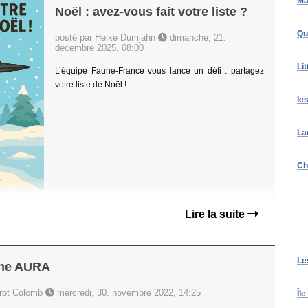
Ma
Noël : avez-vous fait votre liste ?
Qu
posté par Heike Dumjahn
dimanche, 21.
décembre 2025, 08:00
Li
L’équipe Faune-France vous lance un défi : partagez
votre liste de Noël !
le
La
Ch
Lire la suite
Les
une AURA
irot Colomb
mercredi, 30. novembre 2022, 14:25
Îl