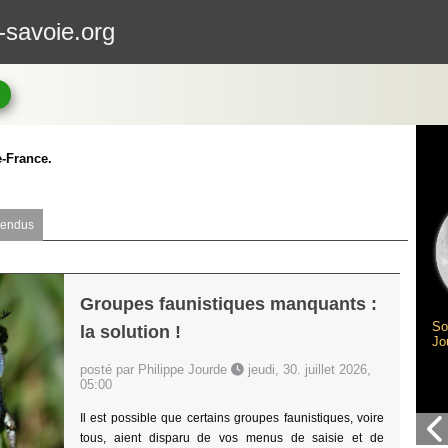
-savoie.org
-France.
rendus
Groupes faunistiques manquants :
So
la solution !
Jo
posté par Philippe Jourde
jeudi, 30. juillet 2026,
05:00
Il est possible que certains groupes faunistiques, voire
tous, aient disparu de vos menus de saisie et de