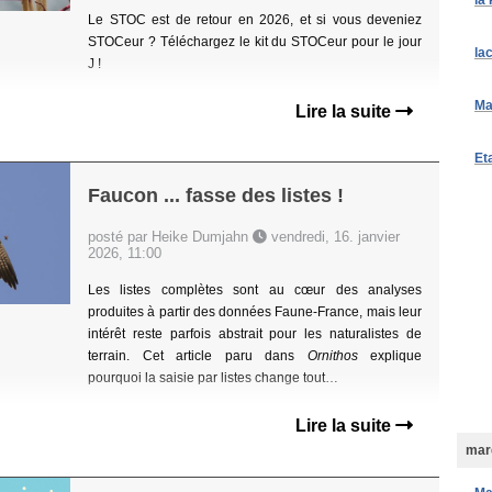
la
Le STOC est de retour en 2026, et si vous deveniez
STOCeur ? Téléchargez le kit du STOCeur pour le jour
la
J !
Ma
Lire la suite
Et
Faucon ... fasse des listes !
posté par Heike Dumjahn
vendredi, 16. janvier
2026, 11:00
Les listes complètes sont au cœur des analyses
produites à partir des données Faune-France, mais leur
intérêt reste parfois abstrait pour les naturalistes de
terrain. Cet article paru dans
Ornithos
explique
pourquoi la saisie par listes change tout…
Lire la suite
mard