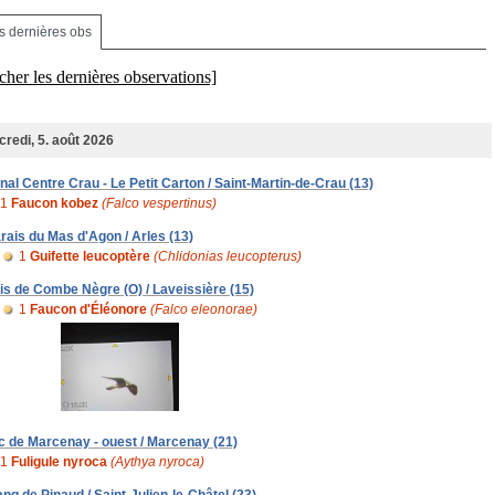
s dernières obs
cher les dernières observations]
redi, 5. août 2026
nal Centre Crau - Le Petit Carton / Saint-Martin-de-Crau (13)
1
Faucon kobez
(Falco vespertinus)
rais du Mas d'Agon / Arles (13)
1
Guifette leucoptère
(Chlidonias leucopterus)
is de Combe Nègre (O) / Laveissière (15)
1
Faucon d'Éléonore
(Falco eleonorae)
c de Marcenay - ouest / Marcenay (21)
1
Fuligule nyroca
(Aythya nyroca)
ang de Pinaud / Saint-Julien-le-Châtel (23)