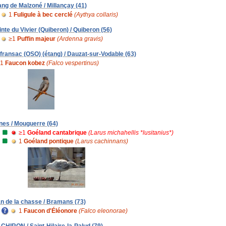
ang de Malzoné / Millançay (41)
1
Fuligule à bec cerclé
(Aythya collaris)
inte du Vivier (Quiberon) / Quiberon (56)
≥1
Puffin majeur
(Ardenna gravis)
fransac (OSO) (étang) / Dauzat-sur-Vodable (63)
1
Faucon kobez
(Falco vespertinus)
nes / Mouguerre (64)
≥1
Goéland cantabrique
(Larus michahellis *lusitanius*)
1
Goéland pontique
(Larus cachinnans)
an de la chasse / Bramans (73)
1
Faucon d'Éléonore
(Falco eleonorae)
 CHIRON / Saint-Hilaire-la-Palud (79)