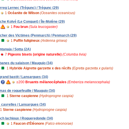
rreg Lernec (Trégunc) / Trégunc (29)
1
Océanite de Wilson
(Oceanites oceanicus)
che Kolvé (Le Conquet) / Île-Molène (29)
1
Fou brun
(Sula leucogaster)
cher des Victimes (Penmarch) / Penmarch (29)
1
Puffin fuligineux
(Ardenna grisea)
ntanaja / Sotta (2A)
7
Pigeons bisets (origine naturelle)
(Columba livia)
banes du salaison / Mauguio (34)
1
Hybride Aigrette garzette x des récifs
(Egretta garzetta x gularis)
 grand bastit / Lansargues (34)
≥200
Bruants mélanocéphales
(Emberiza melanocephala)
 mas de roquefeuille / Mauguio (34)
1
Sterne caspienne
(Hydroprogne caspia)
s cayrelles / Lansargues (34)
1
Sterne caspienne
(Hydroprogne caspia)
och lachioux / Roqueredonde (34)
1
Faucon d'Éléonore
(Falco eleonorae)