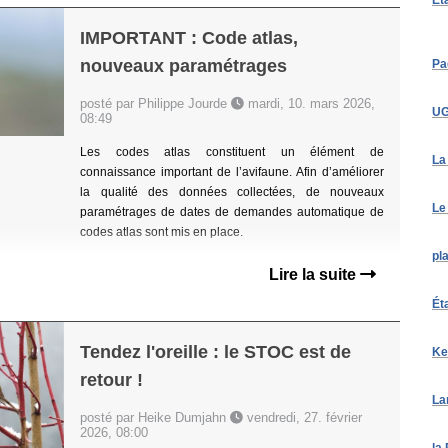
IMPORTANT : Code atlas,
nouveaux paramétrages
Pa
posté par Philippe Jourde
mardi, 10. mars 2026,
UG
08:49
Les codes atlas constituent un élément de
La
connaissance important de l’avifaune. Afin d’améliorer
la qualité des données collectées, de nouveaux
Le
paramétrages de dates de demandes automatique de
codes atlas sont mis en place.
pl
Lire la suite
Ét
Tendez l'oreille : le STOC est de
Ke
retour !
La
posté par Heike Dumjahn
vendredi, 27. février
2026, 08:00